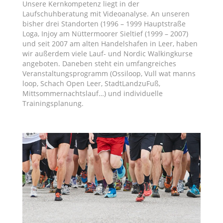
Unsere Kernkompetenz liegt in der
Laufschuhberatung mit Videoanalyse. An unseren
bisher drei Standorten (1996 – 1999 Hauptstraße
Loga, Injoy am Nüttermoorer Sieltief (1999 – 2007)
und seit 2007 am alten Handelshafen in Leer, haben
wir außerdem viele Lauf- und Nordic Walkingkurse
angeboten. Daneben steht ein umfangreiches
Veranstaltungsprogramm (Ossiloop, Vull wat manns
loop, Schach Open Leer, StadtLandzuFuß,
Mittsommernachtslauf…) und individuelle
Trainingsplanung.