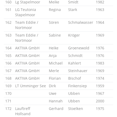
160
Lg Stapelmoor
Meike
Smidt
1982
161
LG Teutonia
Regina
Stark
1963
Stapelmoor
162
Team Eddie /
Sören
Schmalwasser
1964
Nortmoor
163
Team Eddie /
Sabine
Kröger
1969
Nortmoor
164
AKTIVA GmbH
Heike
Groenewold
1976
165
AKTIVA GmbH
Anja
Schmidt
1976
166
AKTIVA GmbH
Michael
Kahlert
1983
167
AKTIVA GmbH
Merle
Steinhauer
1969
168
AKTIVA GmbH
Florian
Bischof
1974
169
LT Ümminger See
Dirk
Finkensiep
1959
170
Uwe
Ubben
1967
171
Hannah
Ubben
2000
172
Lauftreff
Gerhard
Stoelken
1975
Hollsand