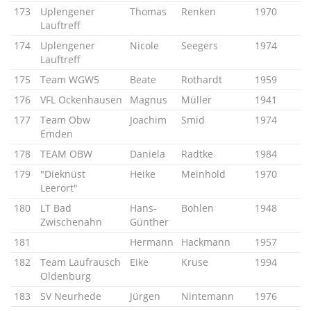
173
Uplengener
Thomas
Renken
1970
Lauftreff
174
Uplengener
Nicole
Seegers
1974
Lauftreff
175
Team WGW5
Beate
Rothardt
1959
176
VFL Ockenhausen
Magnus
Müller
1941
177
Team Obw
Joachim
Smid
1974
Emden
178
TEAM OBW
Daniela
Radtke
1984
179
"Dieknüst
Heike
Meinhold
1970
Leerort"
180
LT Bad
Hans-
Bohlen
1948
Zwischenahn
Günther
181
Hermann
Hackmann
1957
182
Team Laufrausch
Eike
Kruse
1994
Oldenburg
183
SV Neurhede
Jürgen
Nintemann
1976