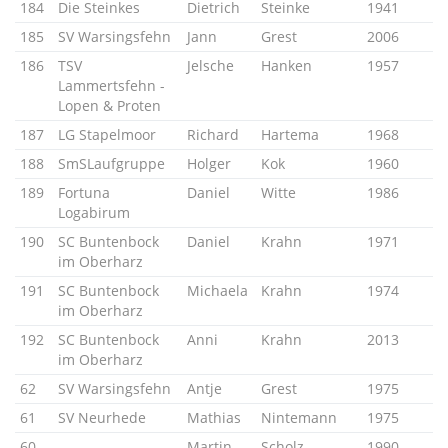
184
Die Steinkes
Dietrich
Steinke
1941
185
SV Warsingsfehn
Jann
Grest
2006
186
TSV
Jelsche
Hanken
1957
Lammertsfehn -
Lopen & Proten
187
LG Stapelmoor
Richard
Hartema
1968
188
SmSLaufgruppe
Holger
Kok
1960
189
Fortuna
Daniel
Witte
1986
Logabirum
190
SC Buntenbock
Daniel
Krahn
1971
im Oberharz
191
SC Buntenbock
Michaela
Krahn
1974
im Oberharz
192
SC Buntenbock
Anni
Krahn
2013
im Oberharz
62
SV Warsingsfehn
Antje
Grest
1975
61
SV Neurhede
Mathias
Nintemann
1975
60
Martin
Scholz
1990