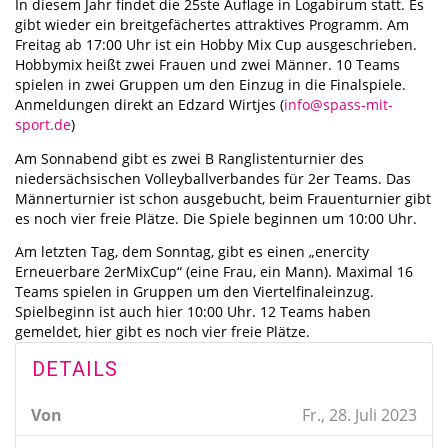
In diesem Jahr findet die 25ste Auflage in Logabirum statt. Es
gibt wieder ein breitgefächertes attraktives Programm. Am
Freitag ab 17:00 Uhr ist ein Hobby Mix Cup ausgeschrieben.
Hobbymix heißt zwei Frauen und zwei Männer. 10 Teams
spielen in zwei Gruppen um den Einzug in die Finalspiele.
Anmeldungen direkt an Edzard Wirtjes (
info@spass-mit-
sport.de
)
Am Sonnabend gibt es zwei B Ranglistenturnier des
niedersächsischen Volleyballverbandes für 2er Teams. Das
Männerturnier ist schon ausgebucht, beim Frauenturnier gibt
es noch vier freie Plätze. Die Spiele beginnen um 10:00 Uhr.
Am letzten Tag, dem Sonntag, gibt es einen „enercity
Erneuerbare 2erMixCup“ (eine Frau, ein Mann). Maximal 16
Teams spielen in Gruppen um den Viertelfinaleinzug.
Spielbeginn ist auch hier 10:00 Uhr. 12 Teams haben
gemeldet, hier gibt es noch vier freie Plätze.
DETAILS
Von
Fr., 28. Juli 2023