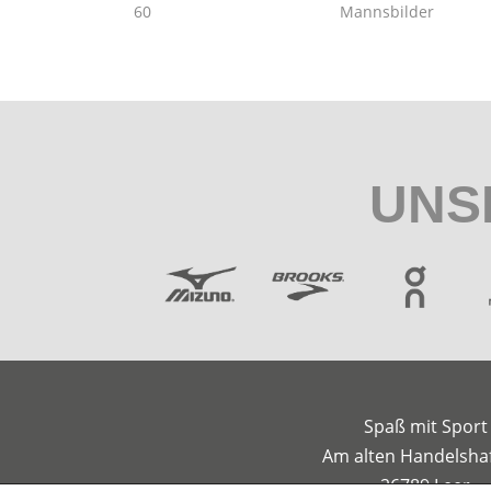
60
Mannsbilder
UNS
Spaß mit Sport
Am alten Handelsha
26789 Leer