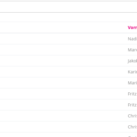
Vor
Nad
Marc
Jako
Kari
Mar
Fritz
Fritz
Chri
Chri