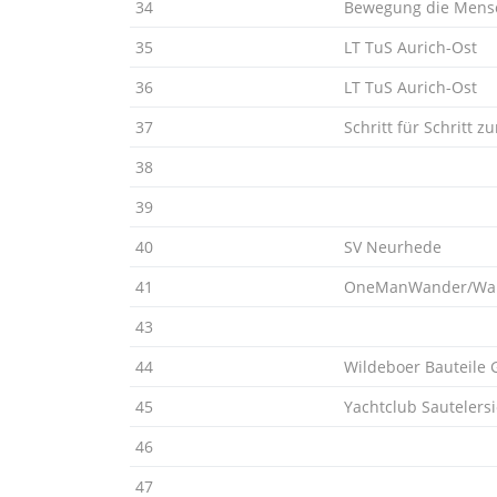
34
Bewegung die Mensc
35
LT TuS Aurich-Ost
36
LT TuS Aurich-Ost
37
Schritt für Schritt z
38
39
40
SV Neurhede
41
OneManWander/Wal
43
44
Wildeboer Bauteile
45
Yachtclub Sautelersi
46
47