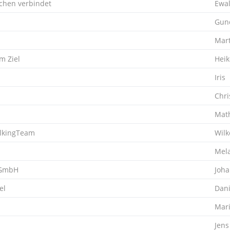
hen verbindet
Ewa
Gun
Mart
um Ziel
Heik
Iris
Chri
Mat
kingTeam
Wilk
Mel
 GmbH
Joh
el
Dani
Mar
Jens