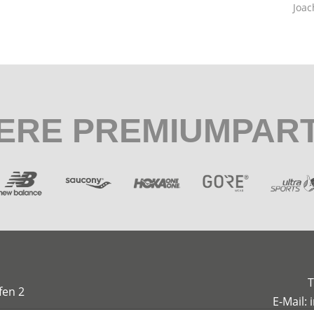
Joa
ERE PREMIUMPAR
T
fen 2
E-Mail: