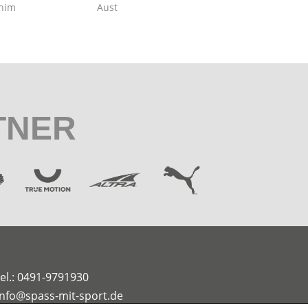
chim
Aust
TNER
el.: 0491-9791930
info@spass-mit-sport.de