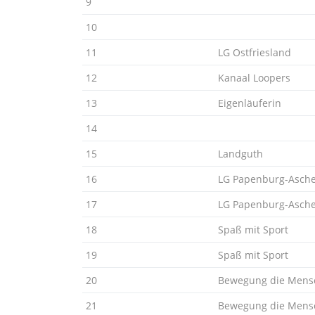
9
10
11
LG Ostfriesland
12
Kanaal Loopers
13
Eigenläuferin
14
15
Landguth
16
LG Papenburg-Asch
17
LG Papenburg-Asch
18
Spaß mit Sport
19
Spaß mit Sport
20
Bewegung die Mensc
21
Bewegung die Mensc