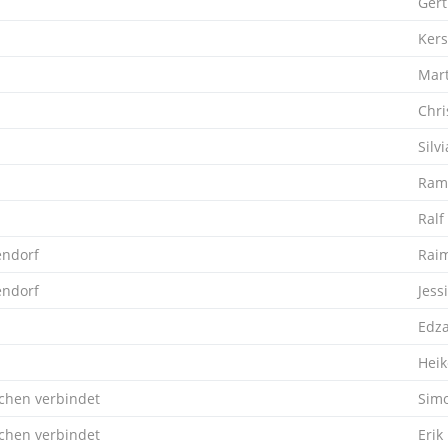
Gert
Kers
Mar
Chri
Silvi
Ram
Ralf
endorf
Rai
endorf
Jess
Edz
Heik
hen verbindet
Sim
hen verbindet
Erik