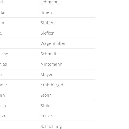
ld
Lehmann
da
Ihnen
in
Stüben
e
Siefken
Wagenhuber
schy
Schmidt
hias
Nintemann
o
Meyer
anie
Mühlberger
ann
Stöhr
ela
Stöhr
ion
Kruse
Schlichting