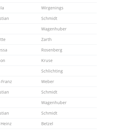
la
Wirgenings
stian
Schmidt
Wagenhuber
itte
Zarth
essa
Rosenberg
ion
Kruse
Schlichting
-Franz
Weber
stian
Schmidt
Wagenhuber
stian
Schmidt
-Heinz
Betzel