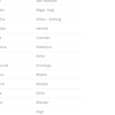
i
van Rossum
tin
Böge- Vogt
tha
Kitlas - Dieling
stel
Heinke
a
Coordes
ona
Hoekstra
Dirks
mund
Ennenga
ica
Bloem
ard
Wirtjes
e
Dirks
on
Bläcker
Vogl