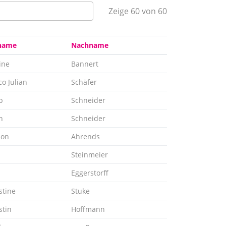
Zeige 60 von 60
name
Nachname
ine
Bannert
o Julian
Schäfer
b
Schneider
n
Schneider
ion
Ahrends
Steinmeier
Eggerstorff
stine
Stuke
stin
Hoffmann