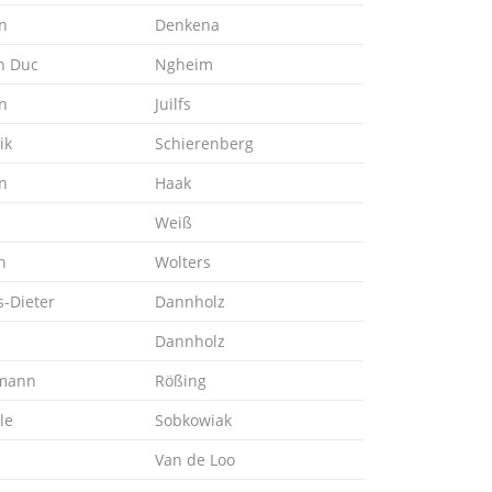
n
Denkena
h Duc
Ngheim
n
Juilfs
ik
Schierenberg
n
Haak
Weiß
n
Wolters
-Dieter
Dannholz
Dannholz
mann
Rößing
le
Sobkowiak
Van de Loo