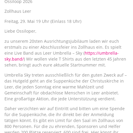
Ossiloop 2026
Zollhaus Leer
Freitag, 29. Mai 19 Uhr (Einlass 18 Uhr)
Liebe Ossiloper,
zu unserem 20sten Ausrichtungsjubiläum laden wir euch
erstmals zu einer Abschlussfeier ins Zollhaus ein. Es spielt
eine Live Band aus Leer Umbrella – Sky (
https://umbrella-
sky.band/
) Wir wollen viele T Shirts aus den letzten 45 Jahren
sehen, bringt auch eure aktuelle Startnummer mit.
Umbrella Sky treten ausschließlich für den guten Zweck auf –
das Hutgeld geht an die Suppenküche der Christuskirche in
Leer, die jeden Sonntag eine warme Mahlzeit und
Gemeinschaft für obdachlose Menschen in Leer anbietet.
Eine großartige Aktion, die jede Unterstützung verdient.
Daher verzichten wir auf Eintritt und bitten um eine Spende
für die Suppenküche, die ihr direkt bei der Anmeldung
tätigen könnt. Es gibt ein Limit für den Saal im Zollhaus von
800 Personen. Für die zu ehrenden, Sponsoren und Helfer
werden 200 Plätze reserviert, 600 sind frei. Hier könnt ihr