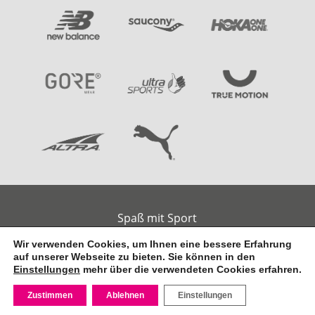
Spaß mit Sport
Am alten Handelshafen 2
Wir verwenden Cookies, um Ihnen eine bessere Erfahrung
26789 Leer
auf unserer Webseite zu bieten. Sie können in den
Tel.: 0491-9791930
Einstellungen
mehr über die verwendeten Cookies erfahren.
E-Mail:
info@spass-mit-sport.de
Zustimmen
Ablehnen
Einstellungen