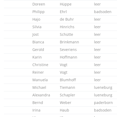
Doreen
Hüppe
leer
Philipp
Ehrl
badsoden
Hajo
de Buhr
leer
Silvia
Hinrichs
leer
Jost
Schütte
leer
Bianca
Brinkmann
leer
Gerold
Severiens
leer
Karin
Hoffmann
leer
Christine
Vogt
leer
Reiner
Vogt
leer
Manuela
Blumhoff
leer
Michael
Tiemann
lueneburg
Alexandra
Schapler
lueneburg
Bernd
Weber
paderborn
Irina
Haub
badsoden