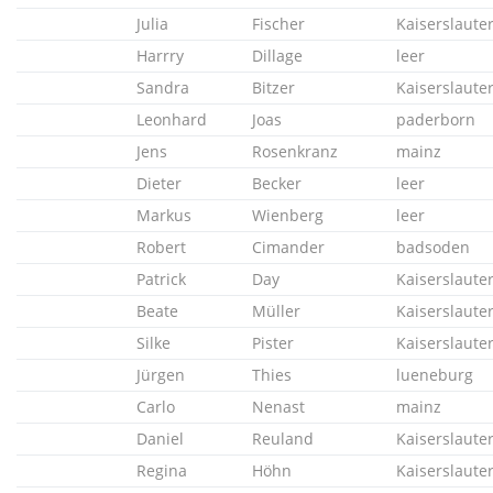
Julia
Fischer
Kaiserslaute
Harrry
Dillage
leer
Sandra
Bitzer
Kaiserslaute
Leonhard
Joas
paderborn
Jens
Rosenkranz
mainz
Dieter
Becker
leer
Markus
Wienberg
leer
Robert
Cimander
badsoden
Patrick
Day
Kaiserslaute
Beate
Müller
Kaiserslaute
Silke
Pister
Kaiserslaute
Jürgen
Thies
lueneburg
Carlo
Nenast
mainz
Daniel
Reuland
Kaiserslaute
Regina
Höhn
Kaiserslaute