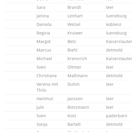
Sara
Brandt
leer
Janina
Lenhart
lueneburg
Daniela
Welzel
koblenz
Regina
Knüwer
lueneburg
Margot
Betz
Kaiserslaute
Marcus
Biehl
detmold
Michael
Krennrich
Kaiserslaute
Sven
Oltmer
leer
Christiane
Maßmann
detmold
Verena mit
Duhm
leer
Thilo
Hartmut
Janssen
leer
Jule
Biessmann
leer
Sven
Kost
paderborn
Sonja
Bartelt
detmold