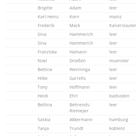
Brigitte
Adam
leer
Karl-Heinz
Korn
mainz
Frederik
Mack
Kaiserslaute
Sina
Hammerich
leer
Sina
Hammerich
leer
Franziska
Hamann
leer
Noel
Drießen
muenster
Bettina
Wenninga
leer
Hilke
Garrelts
leer
Tony
Hoffmann
leer
Heidi
Ehrl
badsoden
Bettina
Behrends-
leer
Riemeyer
Saskia
Akkermann
hamburg
Tanja
Trundt
koblenz