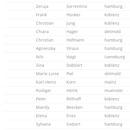
Zeruja
Sorrentino
hamburg
Frank
Hüskes
koblenz
Christian
Jung
koblenz
Chiara
Hager
detmold
Christian
Hofmann
hamburg
Agnieszka
Straus
hamburg
Nils
Voigt
lueneburg
Sina
Dobbert
koblenz
Marie-Luise
Piel
detmold
Karl-Heinz
Korn
mainz
Rüdiger
Heink
muenster
Peter
Ritthoff
koblenz
Mandy
Beecken
hamburg
Elena
Fries
koblenz
Sylvana
Siebert
hamburg