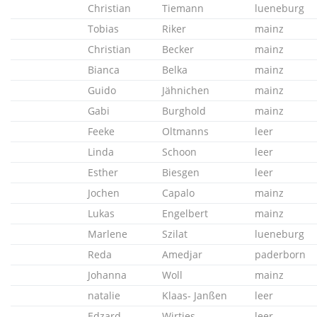
Christian
Tiemann
lueneburg
Tobias
Riker
mainz
Christian
Becker
mainz
Bianca
Belka
mainz
Guido
Jähnichen
mainz
Gabi
Burghold
mainz
Feeke
Oltmanns
leer
Linda
Schoon
leer
Esther
Biesgen
leer
Jochen
Capalo
mainz
Lukas
Engelbert
mainz
Marlene
Szilat
lueneburg
Reda
Amedjar
paderborn
Johanna
Woll
mainz
natalie
Klaas- Janßen
leer
Edzard
Wirtjes
leer