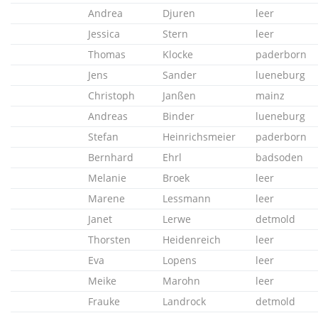
Andrea
Djuren
leer
Jessica
Stern
leer
Thomas
Klocke
paderborn
Jens
Sander
lueneburg
Christoph
Janßen
mainz
Andreas
Binder
lueneburg
Stefan
Heinrichsmeier
paderborn
Bernhard
Ehrl
badsoden
Melanie
Broek
leer
Marene
Lessmann
leer
Janet
Lerwe
detmold
Thorsten
Heidenreich
leer
Eva
Lopens
leer
Meike
Marohn
leer
Frauke
Landrock
detmold