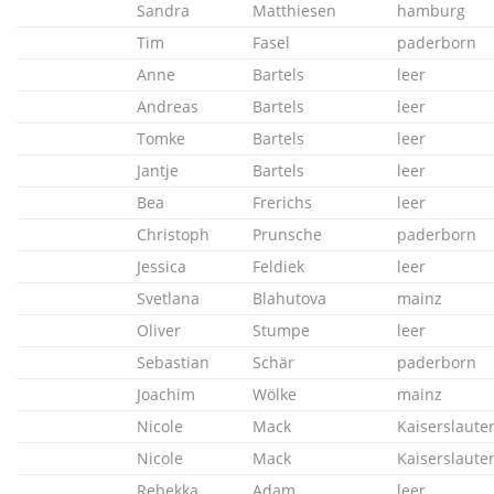
Sandra
Matthiesen
hamburg
Tim
Fasel
paderborn
Anne
Bartels
leer
Andreas
Bartels
leer
Tomke
Bartels
leer
Jantje
Bartels
leer
Bea
Frerichs
leer
Christoph
Prunsche
paderborn
Jessica
Feldiek
leer
Svetlana
Blahutova
mainz
Oliver
Stumpe
leer
Sebastian
Schär
paderborn
Joachim
Wölke
mainz
Nicole
Mack
Kaiserslaute
Nicole
Mack
Kaiserslaute
Rebekka
Adam
leer