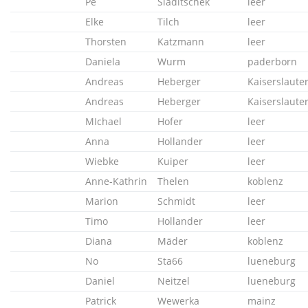
Pe
Sladitschek
leer
Elke
Tilch
leer
Thorsten
Katzmann
leer
Daniela
Wurm
paderborn
Andreas
Heberger
Kaiserslaute
Andreas
Heberger
Kaiserslaute
MIchael
Hofer
leer
Anna
Hollander
leer
Wiebke
Kuiper
leer
Anne-Kathrin
Thelen
koblenz
Marion
Schmidt
leer
Timo
Hollander
leer
Diana
Mäder
koblenz
No
Sta66
lueneburg
Daniel
Neitzel
lueneburg
Patrick
Wewerka
mainz