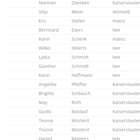
Norman
Doesken
Kaiserslaute
Silja
Meier
detmold
Eric
Stefen
mainz
Bernhard
Evers
leer
Karin
Schenk
mainz
Wilko
Hillerts
leer
Lydia
Schmidt
leer
Günther
Schmidt
leer
Karin
Hoffmann
leer
Angelika
Pfeiffer
Kaiserslaute
Brigitte
Schlauch
Kaiserslaute
May
Roth
Kaiserslaute
Guido
Baldauf
Kaiserslaute
Teunie
Mosterd
Kaiserslaute
Teunie
Mosterd
Kaiserslaute
Daniel
Reimers
leer