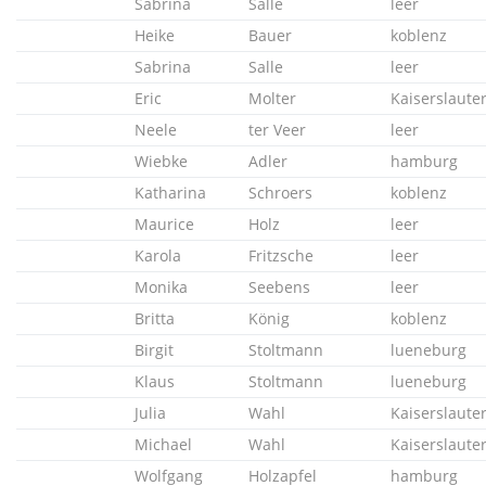
Sabrina
Salle
leer
Heike
Bauer
koblenz
Sabrina
Salle
leer
Eric
Molter
Kaiserslaute
Neele
ter Veer
leer
Wiebke
Adler
hamburg
Katharina
Schroers
koblenz
Maurice
Holz
leer
Karola
Fritzsche
leer
Monika
Seebens
leer
Britta
König
koblenz
Birgit
Stoltmann
lueneburg
Klaus
Stoltmann
lueneburg
Julia
Wahl
Kaiserslaute
Michael
Wahl
Kaiserslaute
Wolfgang
Holzapfel
hamburg