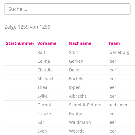
Zeige 1259 von 1259
Startnummer
Vorname
Nachname
Team
Ralf
Stolt
lueneburg
Celina
Gerken
leer
Claudia
Delle
leer
Michael
Bartels
leer
Thea
Ippen
leer
Sylke
Albrecht
leer
Gernot
Schmidt-Petters
badsoden
Frauke
Buntjer
leer
Karl
Waldmann
leer
Sven
Weerda
leer