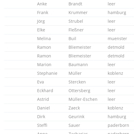
Anke
Brandt
leer
Frank
Krummer
hamburg
Jörg
Strubel
leer
Elke
Fleßner
leer
Melina
Buil
muenster
Ramon
Bliemeister
detmold
Ramon
Bliemeister
detmold
Marion
Baumann
leer
Stephanie
Müller
koblenz
Eva
Stercken
leer
Eckhard
Ottersberg
leer
Astrid
Müller-Eschen
leer
Daniel
Zaeck
koblenz
Dirk
Geurink
hamburg
Steffi
Sauer
paderborn
Anne
Zacharias
paderborn