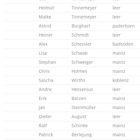
Helmut
Tinnemeyer
leer
Maike
Tinnemeyer
leer
Astrid
Burghart
paderborn
Heiner
Schmidt
leer
Alex
Schessler
badsoden
Lisa
Schwab
mainz
Stephan
Schweiger
mainz
Chris
Holmes
mainz
Sascha
Wirths
koblenz
Andre
Hessenius
leer
Erik
Barzen
mainz
Jan
Steinmüller
mainz
Dieter
August
leer
Ralf
Schinke
mainz
Patrick
Berlejung
mainz