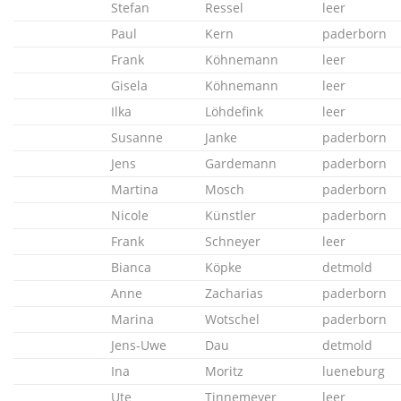
Stefan
Ressel
leer
Paul
Kern
paderborn
Frank
Köhnemann
leer
Gisela
Köhnemann
leer
Ilka
Löhdefink
leer
Susanne
Janke
paderborn
Jens
Gardemann
paderborn
Martina
Mosch
paderborn
Nicole
Künstler
paderborn
Frank
Schneyer
leer
Bianca
Köpke
detmold
Anne
Zacharias
paderborn
Marina
Wotschel
paderborn
Jens-Uwe
Dau
detmold
Ina
Moritz
lueneburg
Ute
Tinnemeyer
leer