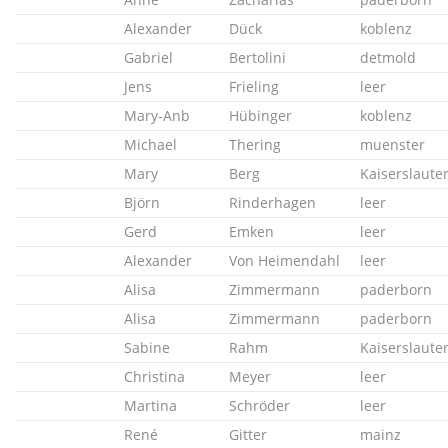
Alexander
Dück
koblenz
Gabriel
Bertolini
detmold
Jens
Frieling
leer
Mary-Anb
Hübinger
koblenz
Michael
Thering
muenster
Mary
Berg
Kaiserslaute
Björn
Rinderhagen
leer
Gerd
Emken
leer
Alexander
Von Heimendahl
leer
Alisa
Zimmermann
paderborn
Alisa
Zimmermann
paderborn
Sabine
Rahm
Kaiserslaute
Christina
Meyer
leer
Martina
Schröder
leer
René
Gitter
mainz