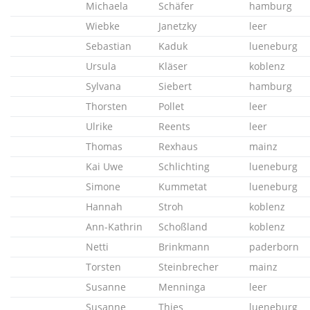
Michaela
Schäfer
hamburg
Wiebke
Janetzky
leer
Sebastian
Kaduk
lueneburg
Ursula
Kläser
koblenz
Sylvana
Siebert
hamburg
Thorsten
Pollet
leer
Ulrike
Reents
leer
Thomas
Rexhaus
mainz
Kai Uwe
Schlichting
lueneburg
Simone
Kummetat
lueneburg
Hannah
Stroh
koblenz
Ann-Kathrin
Schoßland
koblenz
Netti
Brinkmann
paderborn
Torsten
Steinbrecher
mainz
Susanne
Menninga
leer
Susanne
Thies
lueneburg