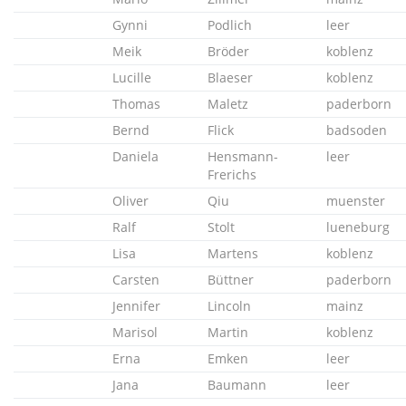
Gynni
Podlich
leer
Meik
Bröder
koblenz
Lucille
Blaeser
koblenz
Thomas
Maletz
paderborn
Bernd
Flick
badsoden
Daniela
Hensmann-
leer
Frerichs
Oliver
Qiu
muenster
Ralf
Stolt
lueneburg
Lisa
Martens
koblenz
Carsten
Büttner
paderborn
Jennifer
Lincoln
mainz
Marisol
Martin
koblenz
Erna
Emken
leer
Jana
Baumann
leer