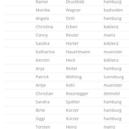
Rainer
Drucklieb
hamburg
Monika
Wagner
badsoden
Angela
Orth
hamburg
Christina
Erben
koblenz
Conny
Reuter
mainz
Sandra
Hürter
koblenz
Katharina
Hauertmann
muenster
Kerstin
Heck
koblenz
Anja
Reiter
hamburg
Patrick
Wöhling
lueneburg
Antje
Kohl
muenster
Christian
Rossnegger
detmold
Sandra
Spötter
hamburg
Birte
Kürzer
hamburg
Siggi
Kürzer
hamburg
Torsten
Heinz
mainz