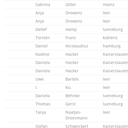
Sabrina
Gitter
mainz
Anja
Drewenz
leer
Anja
Drewenz
leer
Detlef
Hamp
lueneburg
Torsten
Franz
koblenz
Daniel
Nicolaudius
hamburg
Nadine
Hacker
Kaiserslaute
Daniela
Hacker
Kaiserslaute
Daniela
Hacker
Kaiserslaute
Uwe
Bartels
leer
I.
Ko.
leer
Daniela
Behnke
lueneburg
Thomas
Gerst
lueneburg
Tanja
Naatjes-
leer
Dreesmann
Stefan
Schweickert
Kaiserslaute