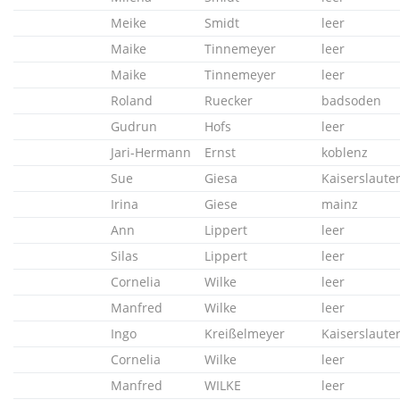
Meike
Smidt
leer
Maike
Tinnemeyer
leer
Maike
Tinnemeyer
leer
Roland
Ruecker
badsoden
Gudrun
Hofs
leer
Jari-Hermann
Ernst
koblenz
Sue
Giesa
Kaiserslaute
Irina
Giese
mainz
Ann
Lippert
leer
Silas
Lippert
leer
Cornelia
Wilke
leer
Manfred
Wilke
leer
Ingo
Kreißelmeyer
Kaiserslaute
Cornelia
Wilke
leer
Manfred
WILKE
leer