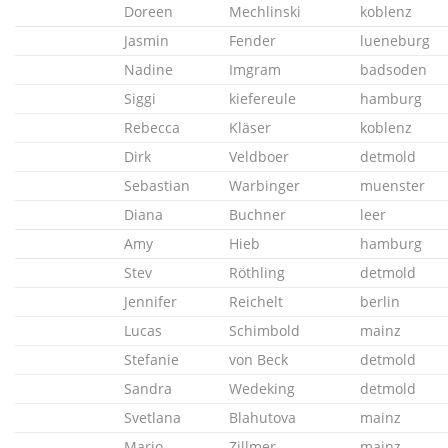
Doreen
Mechlinski
koblenz
Jasmin
Fender
lueneburg
Nadine
Imgram
badsoden
Siggi
kiefereule
hamburg
Rebecca
Kläser
koblenz
Dirk
Veldboer
detmold
Sebastian
Warbinger
muenster
Diana
Buchner
leer
Amy
Hieb
hamburg
Stev
Röthling
detmold
Jennifer
Reichelt
berlin
Lucas
Schimbold
mainz
Stefanie
von Beck
detmold
Sandra
Wedeking
detmold
Svetlana
Blahutova
mainz
Mario
Zillmer
mainz