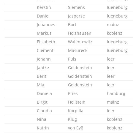
Kerstin
Siemens
lueneburg
Daniel
Jasperse
lueneburg
Johannes
Bort
mainz
Markus
Holzhausen
koblenz
Elisabeth
Walentowitz
lueneburg
Clement
Masureck
lueneburg
Johann
Puls
leer
Jantke
Goldenstein
leer
Berit
Goldenstein
leer
Mia
Goldenstein
leer
Daniela
Pries
hamburg
Birgit
Hollstein
mainz
Claudia
Korpilla
leer
Nina
Klug
koblenz
Katrin
von Eyß
koblenz