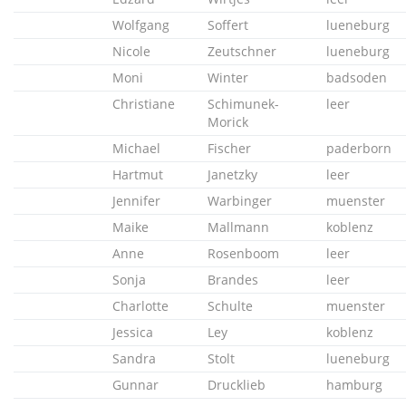
Wolfgang
Soffert
lueneburg
Nicole
Zeutschner
lueneburg
Moni
Winter
badsoden
Christiane
Schimunek-
leer
Morick
Michael
Fischer
paderborn
Hartmut
Janetzky
leer
Jennifer
Warbinger
muenster
Maike
Mallmann
koblenz
Anne
Rosenboom
leer
Sonja
Brandes
leer
Charlotte
Schulte
muenster
Jessica
Ley
koblenz
Sandra
Stolt
lueneburg
Gunnar
Drucklieb
hamburg