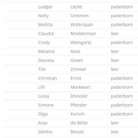
Ludger
Lecke
paderborn
Nelly
Üretmen
paderborn
Melitta
Widerspan
paderborn
Claudia
Modderman
leer
Cindy
Weingartz
paderborn
Melanie
Rose
leer
Daniela
Groen
leer
Tim
Zimmer
leer
Christian
Ernst
paderborn
Lilli
Markwart
paderborn
Luisa
Dressler
paderborn
Simone
Pfender
paderborn
Olga
Korsch
paderborn
Anja
de Witte
leer
Dörthe
Ressel
leer