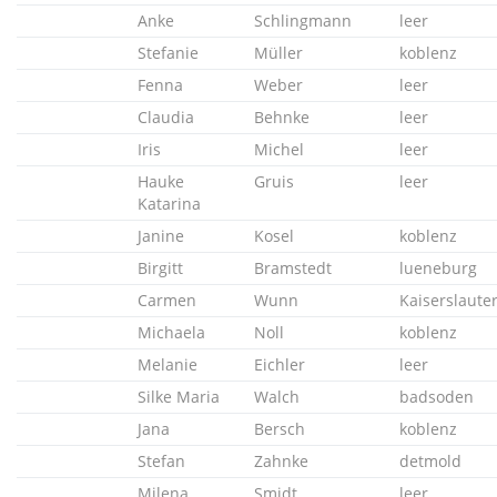
Anke
Schlingmann
leer
Stefanie
Müller
koblenz
Fenna
Weber
leer
Claudia
Behnke
leer
Iris
Michel
leer
Hauke
Gruis
leer
Katarina
Janine
Kosel
koblenz
Birgitt
Bramstedt
lueneburg
Carmen
Wunn
Kaiserslaute
Michaela
Noll
koblenz
Melanie
Eichler
leer
Silke Maria
Walch
badsoden
Jana
Bersch
koblenz
Stefan
Zahnke
detmold
Milena
Smidt
leer