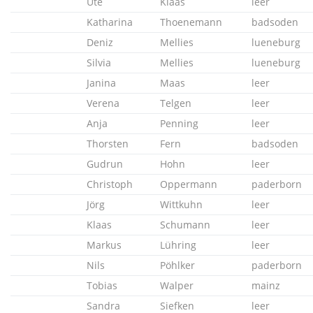
Ute
Klaas
leer
Katharina
Thoenemann
badsoden
Deniz
Mellies
lueneburg
Silvia
Mellies
lueneburg
Janina
Maas
leer
Verena
Telgen
leer
Anja
Penning
leer
Thorsten
Fern
badsoden
Gudrun
Hohn
leer
Christoph
Oppermann
paderborn
Jörg
Wittkuhn
leer
Klaas
Schumann
leer
Markus
Lühring
leer
Nils
Pöhlker
paderborn
Tobias
Walper
mainz
Sandra
Siefken
leer