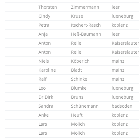
Thorsten
Zimmermann
leer
Cindy
Kruse
lueneburg
Petra
Itschert-Rasch
koblenz
Anja
Heß-Baumann
leer
Anton
Reile
Kaiserslaute
Anton
Reile
Kaiserslaute
Niels
Köberich
mainz
Karoline
Bladt
mainz
Ralf
Schinke
mainz
Leo
Blümke
lueneburg
Dr Dirk
Bruns
lueneburg
Sandra
Schünemann
badsoden
Anke
Heuft
koblenz
Lars
Mölich
koblenz
Lars
Mölich
koblenz