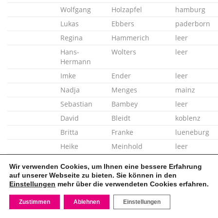
Wolfgang
Holzapfel
hamburg
Lukas
Ebbers
paderborn
Regina
Hammerich
leer
Hans-
Wolters
leer
Hermann
Imke
Ender
leer
Nadja
Menges
mainz
Sebastian
Bambey
leer
David
Bleidt
koblenz
Britta
Franke
lueneburg
Heike
Meinhold
leer
Heike
Meinhold
leer
Wir verwenden Cookies, um Ihnen eine bessere Erfahrung
Peter
Riedel
Kaiserslaute
auf unserer Webseite zu bieten. Sie können in den
Einstellungen
mehr über die verwendeten Cookies erfahren.
Francesca
Klein
mainz
Heike
Gerkens
leer
Zustimmen
Ablehnen
Einstellungen
Silvia
Sprenger
muenster