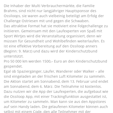
Die Inhaber der Multi Verbrauchermärkte, die Familie
Brahms, sind nicht nur langjähriger Hauptsponsor des
Ossiloops, sie waren auch vielbeinig beteiligt am Erfolg der
Challenge Ostriesen mit und gegen die Schwaben.
Das attraktive Format hat sie motiviert eine Folgechallenge zu
initiieren. Gemeinsam mit den Laufexperten von Spaß mit
Sport Wirtjes wird die Veranstaltung organisiert, denn wir
müssen für Gesundheit und Wohlbefinden weiterlaufen. Es
ist eine effektive Vorbereitung auf den Ossiloop anners
(Beginn: 9. März) und dazu wird der Kinderschutzbund
unterstützt.
Pro 50 000 km werden 1500,– Euro an den Kinderschutzbund
gespendet.
Egal ob Spaziergänger, Läufer, Wanderer oder Walker – alle
sind eingeladen an der frischen Luft Kilometer zu sammeln.
Die Aktion startet am Sonnabend, dem 13. Februar und endet
am Sonnabend, dem 6. März. Die Teilnahme ist kostenlos.
Dazu nutzen wir die App der Laufexperten, die aufgebaut wie
die Ossiloop App, mit einer Trackingfunktion ausgestattet ist,
um Kilometer zu sammeln. Man kann sie aus den Appstores
auf sein Handy laden. Die gelaufenen Kilometer können auch
selbst mit einem Code, den alle Teilnehmer mit der