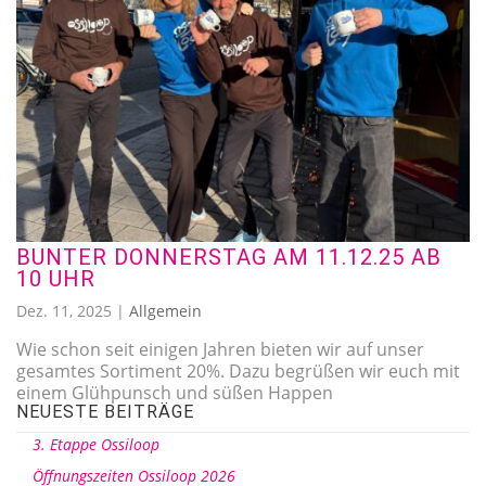
BUNTER DONNERSTAG AM 11.12.25 AB
10 UHR
Dez. 11, 2025
|
Allgemein
Wie schon seit einigen Jahren bieten wir auf unser
gesamtes Sortiment 20%. Dazu begrüßen wir euch mit
einem Glühpunsch und süßen Happen
NEUESTE BEITRÄGE
3. Etappe Ossiloop
Öffnungszeiten Ossiloop 2026