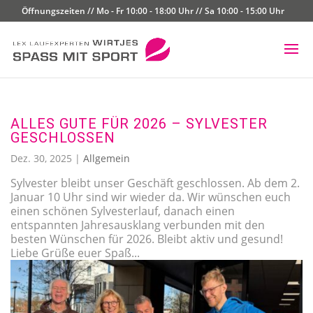
Öffnungszeiten // Mo - Fr 10:00 - 18:00 Uhr // Sa 10:00 - 15:00 Uhr
ALLES GUTE FÜR 2026 – SYLVESTER
GESCHLOSSEN
Dez. 30, 2025
|
Allgemein
Sylvester bleibt unser Geschäft geschlossen. Ab dem 2.
Januar 10 Uhr sind wir wieder da. Wir wünschen euch
einen schönen Sylvesterlauf, danach einen
entspannten Jahresausklang verbunden mit den
besten Wünschen für 2026. Bleibt aktiv und gesund!
Liebe Grüße euer Spaß...