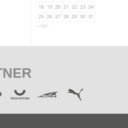
18
19
20
21
22
23
24
25
26
27
28
29
30
31
« Apr.
TNER