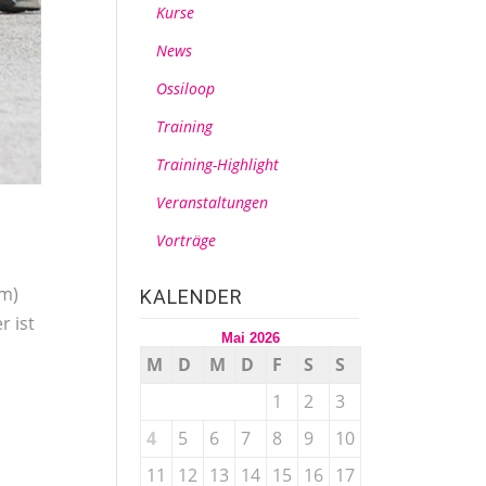
Kurse
News
Ossiloop
Training
Training-Highlight
Veranstaltungen
Vorträge
km)
KALENDER
r ist
Mai 2026
M
D
M
D
F
S
S
1
2
3
4
5
6
7
8
9
10
11
12
13
14
15
16
17