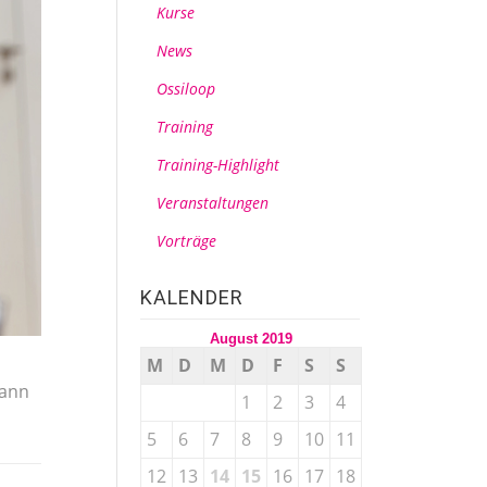
Kurse
News
Ossiloop
Training
Training-Highlight
Veranstaltungen
Vorträge
KALENDER
August 2019
M
D
M
D
F
S
S
dann
1
2
3
4
5
6
7
8
9
10
11
12
13
14
15
16
17
18