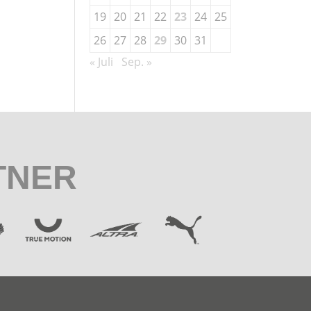
19
20
21
22
23
24
25
26
27
28
29
30
31
« Juli
Sep. »
TNER